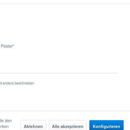
 Poster"
t anders beschrieben
die den
erken
Ablehnen
Alle akzeptieren
Konfigurieren