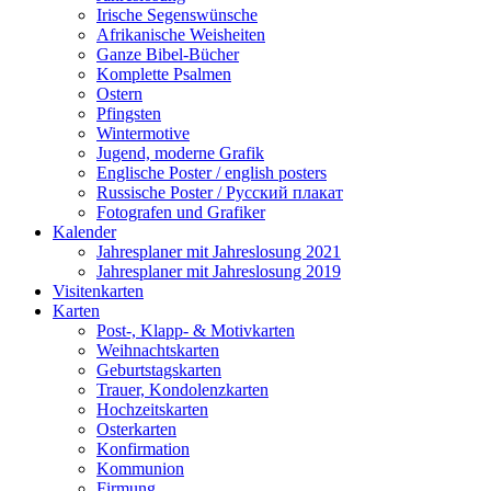
Irische Segenswünsche
Afrikanische Weisheiten
Ganze Bibel-Bücher
Komplette Psalmen
Ostern
Pfingsten
Wintermotive
Jugend, moderne Grafik
Englische Poster / english posters
Russische Poster / Русский плакат
Fotografen und Grafiker
Kalender
Jahresplaner mit Jahreslosung 2021
Jahresplaner mit Jahreslosung 2019
Visitenkarten
Karten
Post-, Klapp- & Motivkarten
Weihnachtskarten
Geburtstagskarten
Trauer, Kondolenzkarten
Hochzeitskarten
Osterkarten
Konfirmation
Kommunion
Firmung