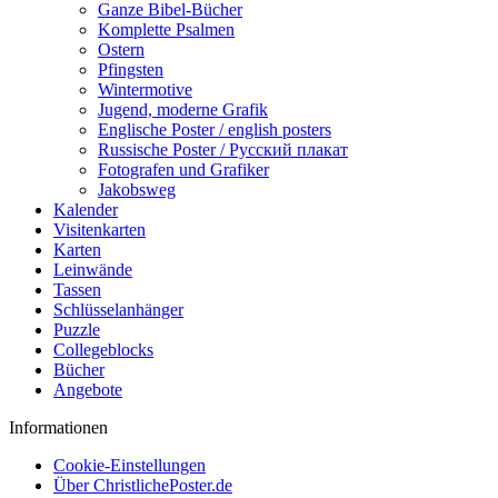
Ganze Bibel-Bücher
Komplette Psalmen
Ostern
Pfingsten
Wintermotive
Jugend, moderne Grafik
Englische Poster / english posters
Russische Poster / Русский плакат
Fotografen und Grafiker
Jakobsweg
Kalender
Visitenkarten
Karten
Leinwände
Tassen
Schlüsselanhänger
Puzzle
Collegeblocks
Bücher
Angebote
Informationen
Cookie-Einstellungen
Über ChristlichePoster.de