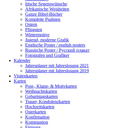
Irische Segenswünsche
Afrikanische Weisheiten
Ganze Bibel-Bücher
Komplette Psalmen
Ostern
Pfingsten
Wintermotive
Jugend, moderne Grafik
Englische Poster / english posters
Russische Poster / Русский плакат
Fotografen und Grafiker
Kalender
Jahresplaner mit Jahreslosung 2021
Jahresplaner mit Jahreslosung 2019
Visitenkarten
Karten
Post-, Klapp- & Motivkarten
Weihnachtskarten
Geburtstagskarten
Trauer, Kondolenzkarten
Hochzeitskarten
Osterkarten
Konfirmation
Kommunion
Firmung