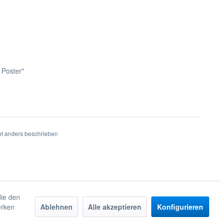
 Poster"
t anders beschrieben
die den
erken
Ablehnen
Alle akzeptieren
Konfigurieren