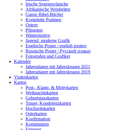
Irische Segenswünsche
Afrikanische Weisheiten
Ganze Bibel-Bücher
Komplette Psalmen
Ostern
Pfingsten
Wintermotive
Jugend, moderne Grafik
Englische Poster / english posters
Russische Poster / Русский плакат
Fotografen und Grafiker
Kalender
Jahresplaner mit Jahreslosung 2021
Jahresplaner mit Jahreslosung 2019
Visitenkarten
Karten
Post-, Klapp- & Motivkarten
Weihnachtskarten
Geburtstagskarten
Trauer, Kondolenzkarten
Hochzeitskarten
Osterkarten
Konfirmation
Kommunion
Firmung