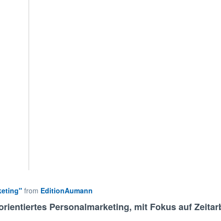
keting"
from
EditionAumann
ientiertes Personalmarketing, mit Fokus auf Zeitarb