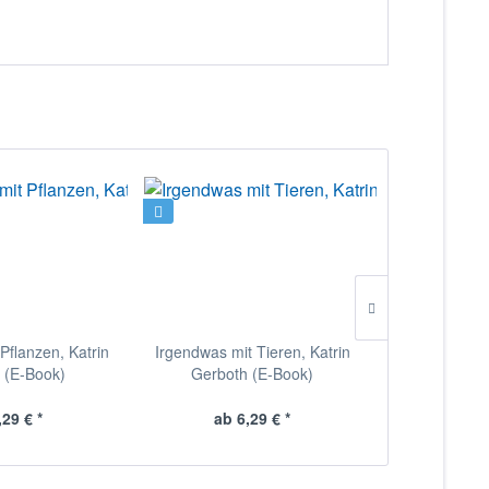
Pflanzen, Katrin
Irgendwas mit Tieren, Katrin
Irgendwas
 (E-Book)
Gerboth (E-Book)
Susanne Pa
,29 € *
ab 6,29 € *
ab 